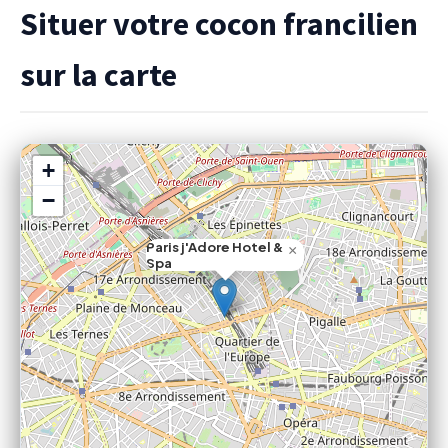
Situer votre cocon francilien
sur la carte
+
−
Paris j'Adore Hotel &
×
Spa