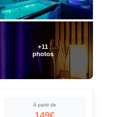
+11
photos
À partir de
149€