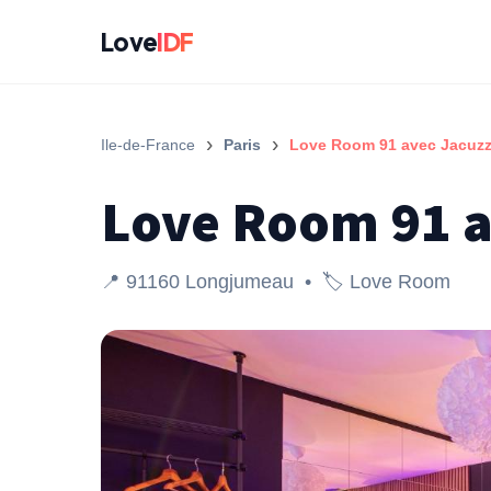
Love
IDF
›
›
Ile-de-France
Paris
Love Room 91 avec Jacuzzi
Love Room 91 a
📍 91160 Longjumeau • 🏷️ Love Room