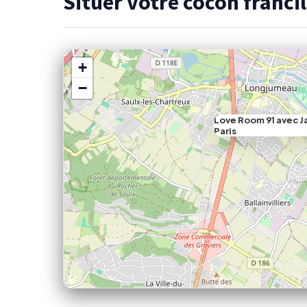
Situer votre cocon francil
+
−
Love Room 91 avec J
Paris