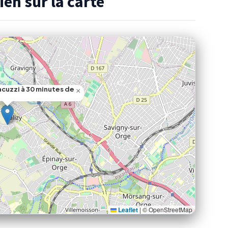
ien sur la carte
acuzzi à 30 minutes de
×
Leaflet
|
© OpenStreetMap