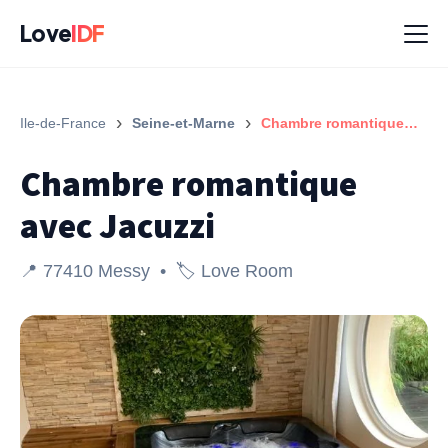
Love
IDF
›
›
Ile-de-France
Seine-et-Marne
Chambre romantique avec Jacuzzi
Chambre romantique
avec Jacuzzi
📍 77410 Messy • 🏷️ Love Room