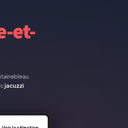
-et-
ntainebleau
ec
jacuzzi
Voir la sélection