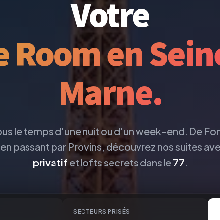
Votre
e Room en Seine
Marne.
s le temps d'une nuit ou d'un week-end. De Fo
 en passant par Provins, découvrez nos suites av
privatif
et lofts secrets dans le
77
.
SECTEURS PRISÉS