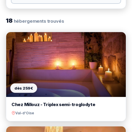
18
hébergements trouvés
dès 259€
Chez Millouz - Triplex semi-troglodyte
Val-d'Oise