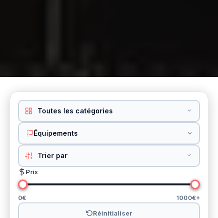
Équipements
Prix
0€
1000€+
Réinitialiser