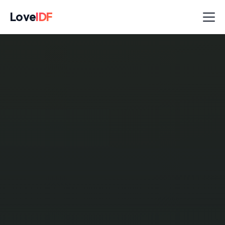
Love
IDF