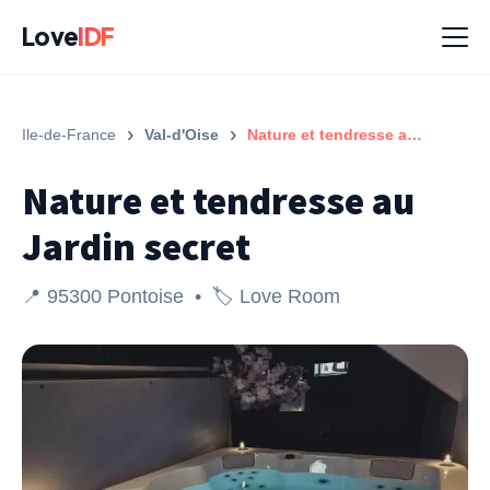
Love
IDF
›
›
Ile-de-France
Val-d'Oise
Nature et tendresse au Jardin secret
Nature et tendresse au
Jardin secret
📍 95300 Pontoise • 🏷️ Love Room