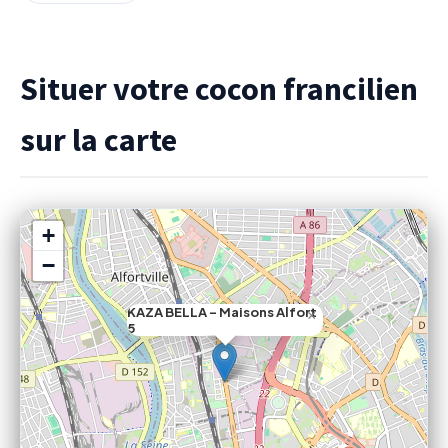
Situer votre cocon francilien
sur la carte
+
−
KAZA BELLA - Maisons Alfort
×
5