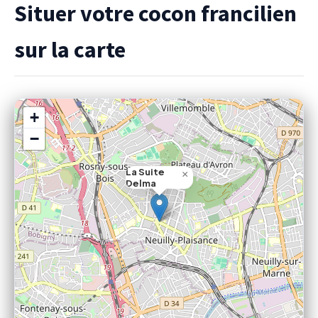
Situer votre cocon francilien
sur la carte
+
−
La Suite
×
Delma