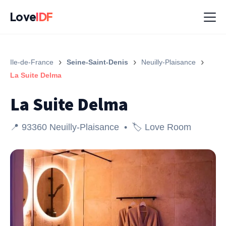
Love
IDF
›
›
›
Ile-de-France
Seine-Saint-Denis
Neuilly-Plaisance
La Suite Delma
La Suite Delma
📍 93360 Neuilly-Plaisance • 🏷️ Love Room