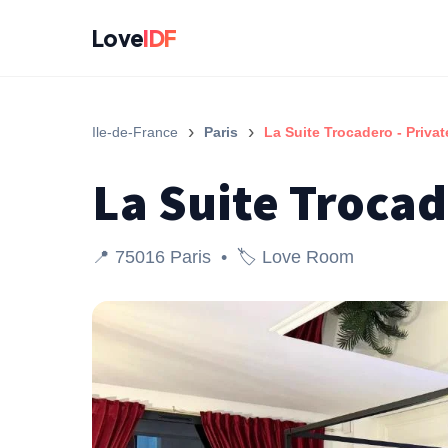
Love
IDF
›
›
Ile-de-France
Paris
La Suite Trocadero - Privat
La Suite Trocad
📍 75016 Paris • 🏷️ Love Room