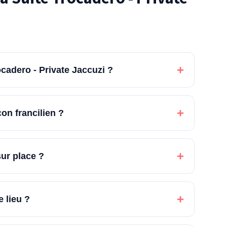
+
ocadero - Private Jaccuzi ?
+
on francilien ?
+
ur place ?
+
e lieu ?