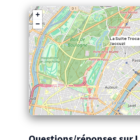
+
−
La Suite Troca
Jaccuzi
Questions/réponses sur La