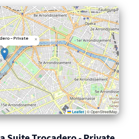
dero - Private
×
Leaflet
|
© OpenStreetMap
 Suite Trocadero - Private