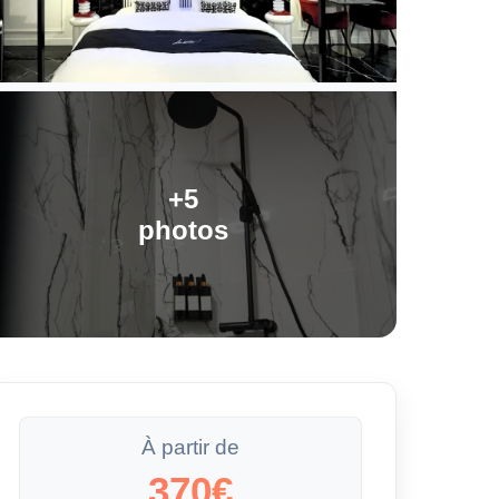
+5
photos
À partir de
370€