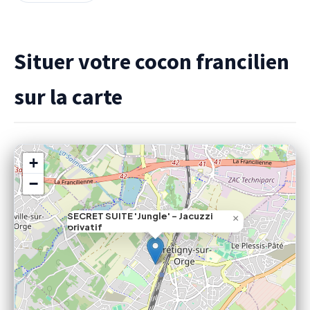
Situer votre cocon francilien
sur la carte
+
−
SECRET SUITE 'Jungle' - Jacuzzi
×
privatif