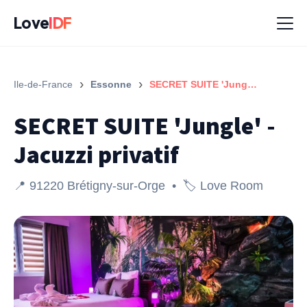
Love
IDF
›
›
Ile-de-France
Essonne
SECRET SUITE 'Jungle' - Jacuzzi privatif
SECRET SUITE 'Jungle' -
Jacuzzi privatif
📍 91220 Brétigny-sur-Orge • 🏷️ Love Room