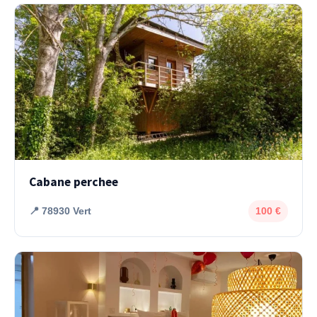
Cabane perchee
📍 78930 Vert
100 €