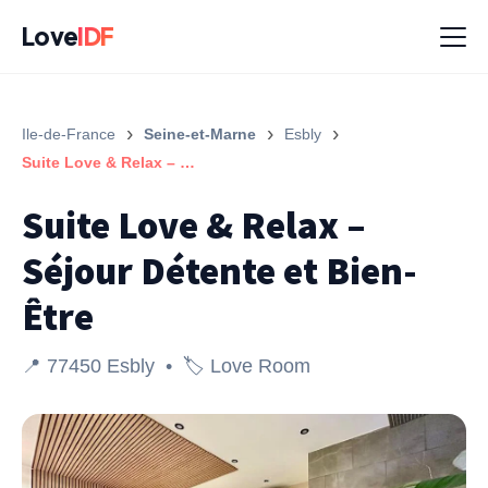
Love
IDF
›
›
›
Ile-de-France
Seine-et-Marne
Esbly
Suite Love & Relax – Séjour Détente et Bien-Être
Suite Love & Relax –
Séjour Détente et Bien-
Être
📍 77450 Esbly • 🏷️ Love Room