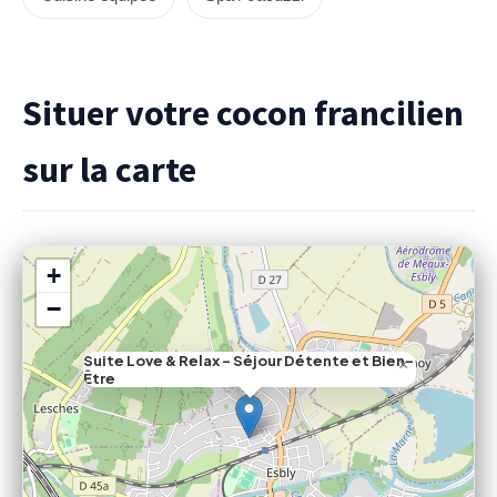
Situer votre cocon francilien
sur la carte
+
−
Suite Love & Relax – Séjour Détente et Bien-
×
Être