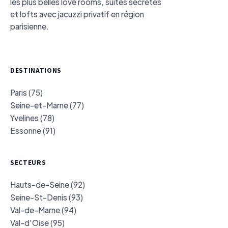
les plus belles love rooms, suites secrètes
et lofts avec jacuzzi privatif en région
parisienne.
DESTINATIONS
Paris (75)
Seine-et-Marne (77)
Yvelines (78)
Essonne (91)
SECTEURS
Hauts-de-Seine (92)
Seine-St-Denis (93)
Val-de-Marne (94)
Val-d'Oise (95)