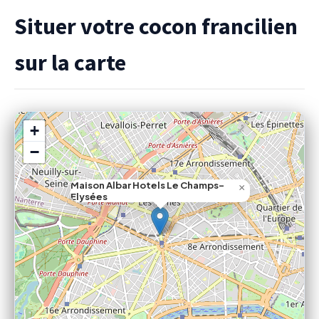
Situer votre cocon francilien
sur la carte
+
−
Maison Albar Hotels Le Champs-
×
Elysées